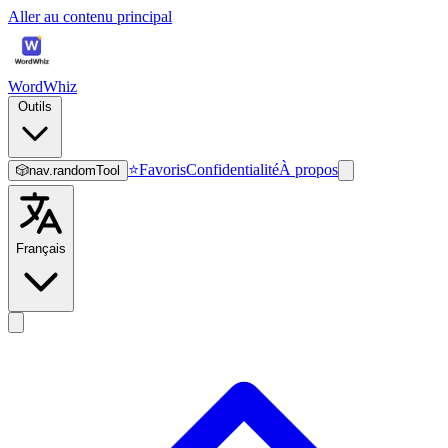
Aller au contenu principal
WordWhiz
Outils
⭐
Favoris
Confidentialité
À propos
🎲
nav.randomTool
Français