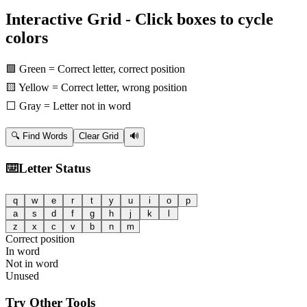
Interactive Grid - Click boxes to cycle
colors
🟩 Green = Correct letter, correct position
🟨 Yellow = Correct letter, wrong position
⬜ Gray = Letter not in word
🔍
Find Words
Clear Grid
🔊
⌨️
Letter Status
q
w
e
r
t
y
u
i
o
p
a
s
d
f
g
h
j
k
l
z
x
c
v
b
n
m
Correct position
In word
Not in word
Unused
Try Other Tools