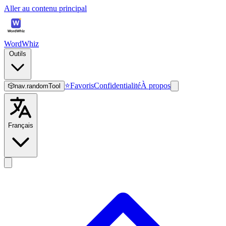
Aller au contenu principal
WordWhiz
Outils
⭐
Favoris
Confidentialité
À propos
🎲
nav.randomTool
Français