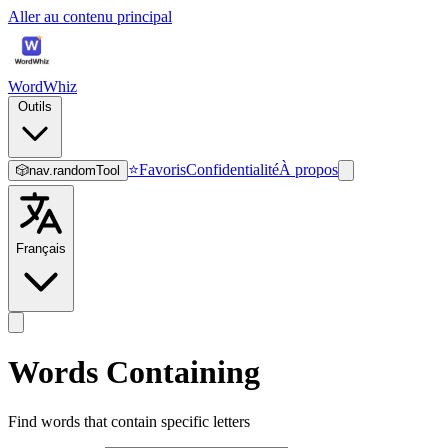
Aller au contenu principal
WordWhiz
Outils
⭐
Favoris
Confidentialité
À propos
🎲
nav.randomTool
Français
Words Containing
Find words that contain specific letters