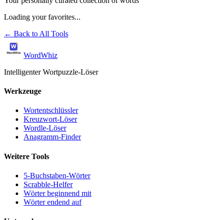
Your personally curated collection of words
Loading your favorites...
←
Back to All Tools
WordWhiz
Intelligenter Wortpuzzle-Löser
Werkzeuge
Wortentschlüssler
Kreuzwort-Löser
Wordle-Löser
Anagramm-Finder
Weitere Tools
5-Buchstaben-Wörter
Scrabble-Helfer
Wörter beginnend mit
Wörter endend auf