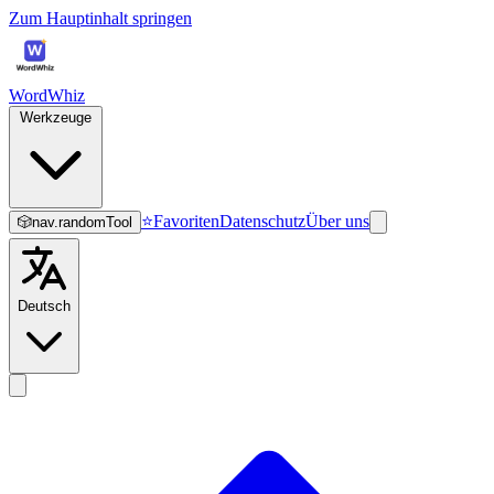
Zum Hauptinhalt springen
WordWhiz
Werkzeuge
⭐
Favoriten
Datenschutz
Über uns
🎲
nav.randomTool
Deutsch