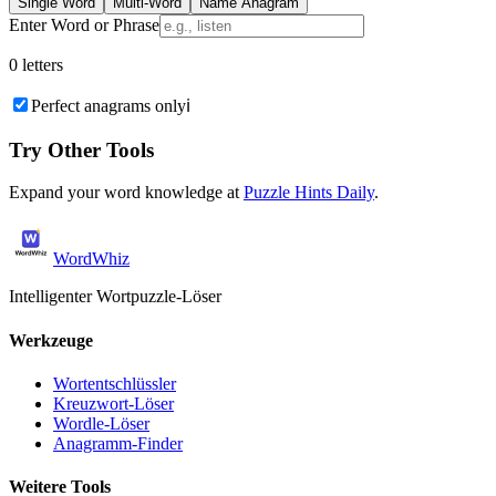
Single Word
Multi-Word
Name Anagram
Enter Word or Phrase
0 letters
Perfect anagrams only
ℹ️
Try Other Tools
Expand your word knowledge at
Puzzle Hints Daily
.
WordWhiz
Intelligenter Wortpuzzle-Löser
Werkzeuge
Wortentschlüssler
Kreuzwort-Löser
Wordle-Löser
Anagramm-Finder
Weitere Tools